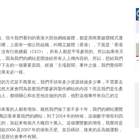
做。現今我們看到的香港大部份網絡媒體，都是用商業媒體模式運
架構，上面有一個公民組織，叫獨立媒體（香港），下面是「香港
沒有行政總裁（CEO），所有人都是平等參與的。所以如果有天
人，因為我們的網站是開放給所有人上傳內容的。所以，想給我們
存下去的一個重要原因。經過「主場新聞」事件之後，我們覺得即
後果未必一樣。
運的方式並不商業化，我們手頭有多少資源就做多少事，不需要去
當然大家會問為甚麼我們要參與製作網站的內容？而且我們是生產
的人，都很關心和在意他在做的內容，他對這個事件有自己的立
和來看的人都有增加。雖然我們做了差不多十年，我們的網站瀏覽
萬訪客來看我們的網站；到了2014 年的時候，這個數字增長到四
來的，加起來每個月大概四十萬人。這個瀏覽數的增長，我覺得是
006 及2007 年的保衛天星、皇后碼頭，後來的反高鐵運動，
而是跟社會事件有關。