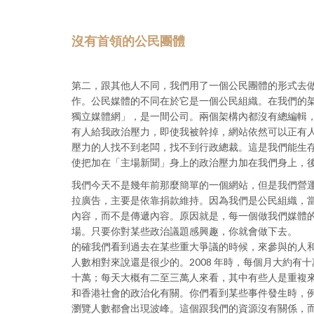
沒有首領的公民團體
第二，跟其他人不同，我們用了一個公民團體的形式去
作。公民媒體的不同在於它是一個公民組織。在我們的
獨立媒體網」，是一間公司。兩個架構內都沒有總編輯，
有人給我政治壓力，即使我被幹掉，網站依然可以正有
壓力的人找不到老闆，找不到行政總裁。這是我們能生
使把加在「主場新聞」身上的政治壓力加在我們身上，
我們今天不是幾年前那麼簡單的一個網站，但是我們營
拉廣告，主要是依靠捐款維持。因為我們是公民組織，
內容，而不是傳遞內容。原因就是，每一個做我們媒體
場。只要你對某些政治議題感興趣，你就會做下去。
的確我們看到過去在某些重大爭議的時候，來參與的人
人數相對來說還是很少的。2008 年時，每個月大約有十
十萬；每天大概有二至三萬人來看，其中有些人是重複
和香港社會的政治化有關。你們看到某些事件發生時，例如2
瀏覽人數都會出現波峰。這個跟我們的資源沒有關係，