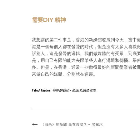
需要DIY 精神
我想講的第二件事是，香港的新媒體發展到今天，當中最
港是一個每個人都在發聲的時代，但是沒有太多人喜歡
訴別人，這是發聲的邏輯。我們做媒體的有受眾，到底要
是，用自己有限的能力去跟某些人進行溝通和傳播。舉
多。但是，在香港，通常一些做得最好的新聞從業者被
來做自己的媒體。分別就在這裏。
Filed Under:
領導的藝術 - 新聞老總談管理
《蘋果》動新聞 贏在甚麼？ – 勞敏琪