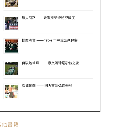
線人引路—— 走進斯諾登秘密國度
檔案淘寶 —— 1984 年中英談判解密
何以地常爛 —— 康文署球場砂粒之謎
證據確鑿 —— 國力書院偽造學歷
其他書籍