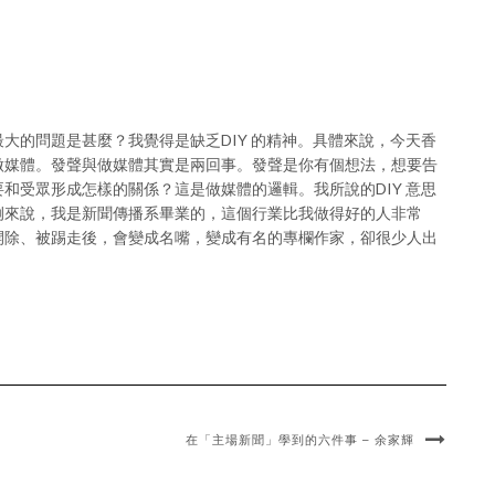
大的問題是甚麼？我覺得是缺乏DIY 的精神。具體來說，今天香
做媒體。發聲與做媒體其實是兩回事。發聲是你有個想法，想要告
和受眾形成怎樣的關係？這是做媒體的邏輯。我所說的DIY 意思
例來說，我是新聞傳播系畢業的，這個行業比我做得好的人非常
開除、被踢走後，會變成名嘴，變成有名的專欄作家，卻很少人出
在「主場新聞」學到的六件事 – 余家輝