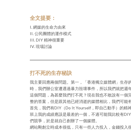
全文提要：
I. 網媒的生命力由來
II. 公民團體的運作模式
III. DIY 精神很重要
IV. 現場討論
打不死的生存秘訣
我主要回應兩個問題。第一，「香港獨立媒體網」生存的
時，我們辦公室遭遇過暴力毀壞事件，所以我們就把週
這個問題，為甚麼我們打不死？現在我也不敢說有一個
整的答案，但是跟其他已經消逝的媒體相比，我們可能
首先，我們有DIY（Do It Yourself，即自己
班上我的成績應該是最差的一個，不過可能我比較有DI
們競爭，於是就自己創辦了一個媒體。
網站剛創立時成本很低，只有一些人力投入，金錢投入很少，