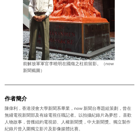
前解放軍軍官李曉明在國殤之柱前留影。（now
新聞截圖）
作者簡介
陳偉利，香港浸會大學新聞系畢業，now 新聞台專題組策劃，曾在
無綫電視新聞部及有線電視任職記者。以拍攝紀錄片為夢想， 喜歡
人物故事，曾獲紐約電視節、人權新聞獎，中大新聞獎。獨立製作
紀錄片曾入圍獨立影片及影像媒體比賽。