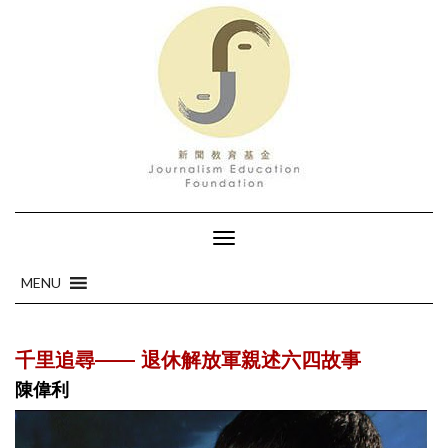
Toggle
Navigation
MENU
MENU
千里追尋—— 退休解放軍親述六四故事
陳偉利