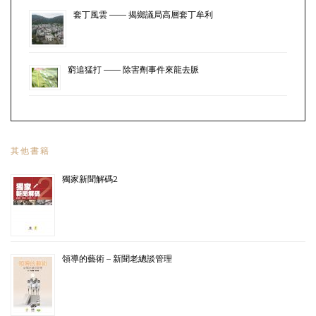
套丁風雲 —— 揭鄉議局高層套丁牟利
窮追猛打 —— 除害劑事件來龍去脈
其他書籍
獨家新聞解碼2
領導的藝術 – 新聞老總談管理