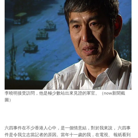
李曉明接受訪問，他是極少數站出來見證的軍官。（now新聞截
圖）
六四事件在不少香港人心中，是一個情意結，對於我來說， 六四事
件是令我立志當記者的原因。當年十一歲的我，在電視、 報紙看到