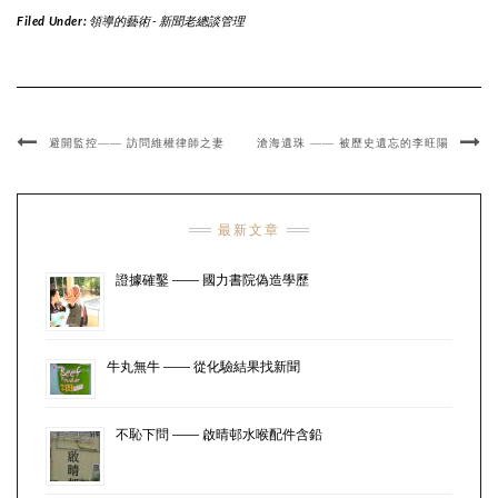
Filed Under:
領導的藝術 - 新聞老總談管理
避開監控—— 訪問維權律師之妻
滄海遺珠 —— 被歷史遺忘的李旺陽
最新文章
證據確鑿 —— 國力書院偽造學歷
牛丸無牛 —— 從化驗結果找新聞
不恥下問 —— 啟晴邨水喉配件含鉛