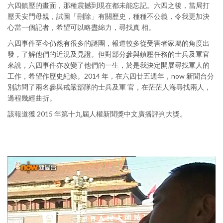
六四鎮壓的畫面，那種震撼到現在都未能忘記。六四之後，當局打
壓天安門母親，試圖「刪除」有關歷史，種種不公義，令我更加決
心當一個記者，希望可以略盡綿力，尋找真 相。
六四事件至今仍然有很多的謎團，報道較多從受害者家屬的角度出
發，了解他們的近況及見證。但對部分參與鎮壓任務的士兵及軍官
來說，六四事件亦改變了他們的一生，於是我決定開展尋找軍人的
工作，希望作歷史紀錄。2014 年，在六四廿五週年，now 新聞台分
別訪問了兩名參與戒嚴部隊的士兵及軍 官，在茫茫人海尋找兩人，
過程幾經曲折。
該報道獲 2015 年第十九屆人權新聞獎中文廣播評判大獎。
Video
Player