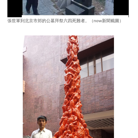
張世軍到北京市郊的公墓拜祭六四死難者。（now新聞截圖）