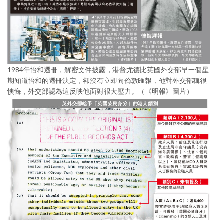
1984年怡和遷冊，解密文件披露，港督尤德比英國外交部早一個星
期知道怡和的遷冊決定，卻沒有立即向倫敦匯報，他對外交部稱很
懊悔，外交部認為這反映他面對很大壓力。（《明報》圖片）