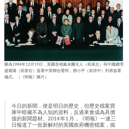
圖為1984年12月19日，英國首相戴卓爾夫人（前座左）與中國總理
趙紫陽（前座右）簽署中英聯合聲明，鄧小平（前排中）列席簽署
儀式。（《明報》圖片）
今日的新聞，便是明日的歷史，但歷史檔案寶
庫中暗藏不為人知的資料，反過來會成為具價
值的新聞題材。2014 年1 月，《明報》一連三
日報道了一批新解封的英國政府機密檔案，揭