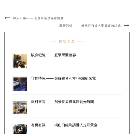
線人引路—— 走進斯諾登秘密國度
層層剖析 —— 解構特首提名委員會的組成
最新文章
以身犯險 —— 直擊黑醫整容
守株待兔 —— 裝好錄音APP 等騙徒來電
報料來電 —— 劍橋長者遭集體剝光醜聞
有勇有謀 —— 揭山口組利誘港人走私黃金