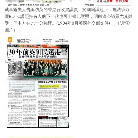
戴卓爾夫人告訴訪英的香港行政局議員，於國籍議題上，無法爭取
讓BDTC護照持有人的下一代也可申領此護照，明白這令議員尤其難
受，但中方在此十分強硬。(1984年8月英國外交部文件) （《明報》
圖片）